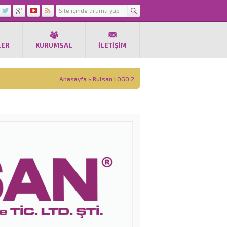
LER
KURUMSAL
İLETIŞIM
Anasayfa
»
Rulsan LOGO 2