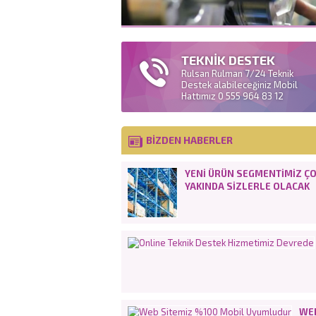
TEKNİK DESTEK
Rulsan Rulman 7/24 Teknik
Destek alabileceğiniz Mobil
Hattımız 0 555 964 83 12
BİZDEN HABERLER
YENI ÜRÜN SEGMENTIMIZ Ç
YAKINDA SIZLERLE OLACAK
WE