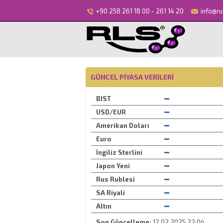
+90 258 261 18 00 - 261 14 20
info@ru
GÜNCEL PIYASA VERILERI
BIST
USD/EUR
Amerikan Doları
Euro
İngiliz Sterlini
Japon Yeni
Rus Rublesi
SA Riyali
Altın
Son Güncelleme:
12.02.2025 22:04