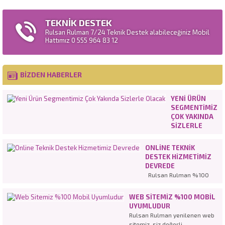
TEKNİK DESTEK
Rulsan Rulman 7/24 Teknik Destek alabileceğiniz Mobil
Hattımız 0 555 964 83 12
BİZDEN HABERLER
YENI ÜRÜN
SEGMENTIMIZ
ÇOK YAKINDA
SIZLERLE
OLACAK
ONLINE TEKNIK
DESTEK HIZMETIMIZ
DEVREDE
Rulsan Rulman %100
müşteri
memnuniyetinden
WEB SITEMIZ %100 MOBIL
hareketle en iyi hizmeti
UYUMLUDUR
vermeye devam ediyor.
Rulsan Rulman yenilenen web
Tamamen yenilenen web
sitemiz, siz değerli