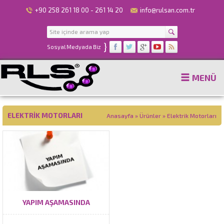
+90 258 261 18 00 - 261 14 20
info@rulsan.com.tr
}
Sosyal Medyada Biz
MENÜ
ELEKTRIK MOTORLARI
Anasayfa
»
Ürünler
»
Elektrik Motorları
YAPIM AŞAMASINDA