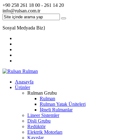
+90 258 261 18 00 - 261 14 20
info@rulsan.com.tr
Sosyal Medyada Biz
}
Anasayfa
Ürünler
Rulman Grubu
Rulman
Rulman Yatak Üniteleri
İğneli Rulmanlar
Lineer Sistemler
Dişli Grubu
Redüktör
Elektrik Motorları
Kayışlar