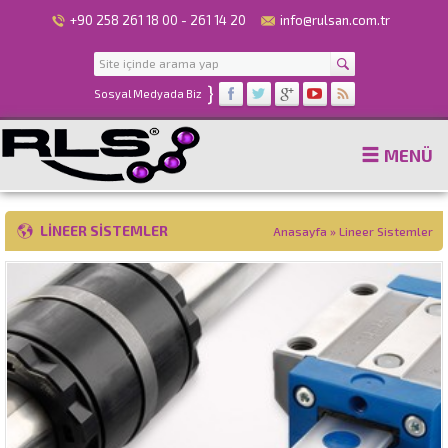
+90 258 261 18 00 - 261 14 20
info@rulsan.com.tr
}
Sosyal Medyada Biz
MENÜ
LINEER SISTEMLER
Anasayfa
»
Lineer Sistemler