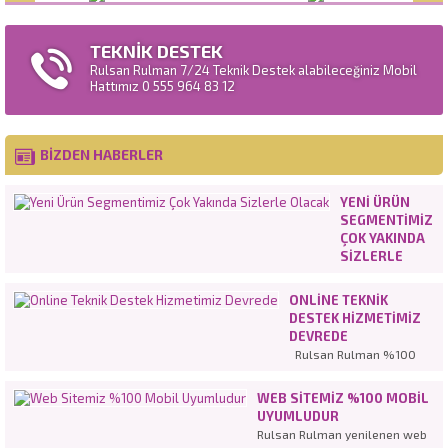
TEKNİK DESTEK
Rulsan Rulman 7/24 Teknik Destek alabileceğiniz Mobil
Hattımız 0 555 964 83 12
BİZDEN HABERLER
YENI ÜRÜN
SEGMENTIMIZ
ÇOK YAKINDA
SIZLERLE
OLACAK
ONLINE TEKNIK
DESTEK HIZMETIMIZ
DEVREDE
Rulsan Rulman %100
müşteri
memnuniyetinden
WEB SITEMIZ %100 MOBIL
hareketle en iyi hizmeti
UYUMLUDUR
vermeye devam ediyor.
Rulsan Rulman yenilenen web
Tamamen yenilenen web