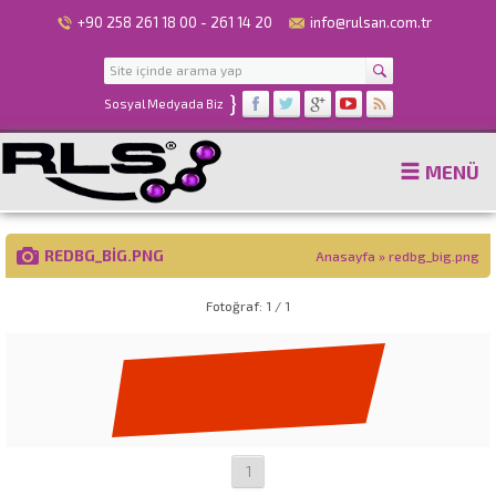
+90 258 261 18 00 - 261 14 20
info@rulsan.com.tr
}
Sosyal Medyada Biz
MENÜ
REDBG_BIG.PNG
Anasayfa
»
redbg_big.png
Fotoğraf: 1 / 1
1