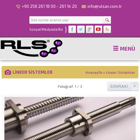
+90 258 261 18 00 - 261 14 20
info@rulsan.com.tr
}
Sosyal Medyada Biz
MENÜ
LINEER SISTEMLER
Anasayfa
»
Lineer Sistemler
Fotoğraf: 1 / 3