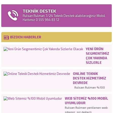
TEKNİK DESTEK
Rulsan Rulman 7/24 Teknik Destek alabileceğiniz Mobil
Hattımız 0 555 964 83 12
BİZDEN HABERLER
YENI ÜRÜN
SEGMENTIMIZ
ÇOK YAKINDA
SIZLERLE
OLACAK
ONLINE TEKNIK
DESTEK HIZMETIMIZ
DEVREDE
Rulsan Rulman %100
müşteri
memnuniyetinden
WEB SITEMIZ %100 MOBIL
hareketle en iyi hizmeti
UYUMLUDUR
vermeye devam ediyor.
Rulsan Rulman yenilenen web
Tamamen yenilenen web
sitemiz, siz değerli