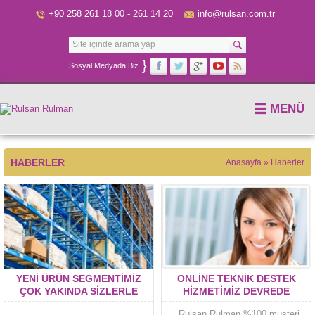
+90 258 261 18 00 - 261 14 20
info@rulsan.com.tr
}
Sosyal Medyada Biz
MENÜ
HABERLER
Anasayfa
»
Haberler
YENI ÜRÜN SEGMENTIMIZ
ONLINE TEKNIK DESTEK
ÇOK YAKINDA SIZLERLE
HIZMETIMIZ DEVREDE
OLACAK
Rulsan Rulman %100 müşteri