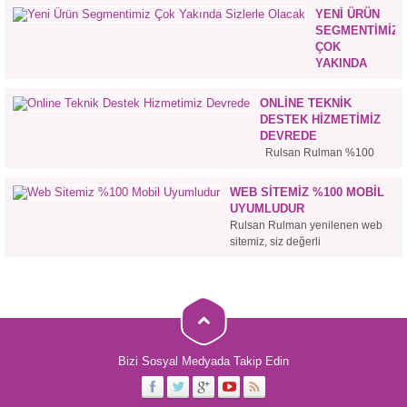
YENI ÜRÜN
SEGMENTIMIZ
ÇOK
YAKINDA
SIZLERLE
OLACAK
ONLINE TEKNIK
DESTEK HIZMETIMIZ
DEVREDE
Rulsan Rulman %100
müşteri memnuniyetinden
hareketle en iyi hizmeti
WEB SITEMIZ %100 MOBIL
vermeye devam ediyor.
UYUMLUDUR
Tamamen yenilenen web
Rulsan Rulman yenilenen web
sitemiz üzerinden yada
sitemiz, siz değerli
Mobil olarak
kullanıcılarımız dilediğiniz yerden
Telefonunuzdan Online
dilediğiniz an
Destek hizmetinden
Bilgisayar,Laptop,Tablet ve Akıllı
yararlanabileceksiniz.
Cep Telefonları ile bizi rahatlıkla
Teknik imkanlarımızdan
takip edebileceksiniz.
yararlanmak ve
profesyonel
Bizi Sosyal Medyada Takip Edin
Uzmanlarımızdan destek
almak için Online olarak
sorularınıza cevap