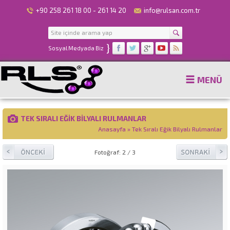
+90 258 261 18 00 - 261 14 20
info@rulsan.com.tr
}
Sosyal Medyada Biz
MENÜ
TEK SIRALI EĞIK BILYALI RULMANLAR
Anasayfa
»
Tek Sıralı Eğik Bilyalı Rulmanlar
Fotoğraf: 2 / 3