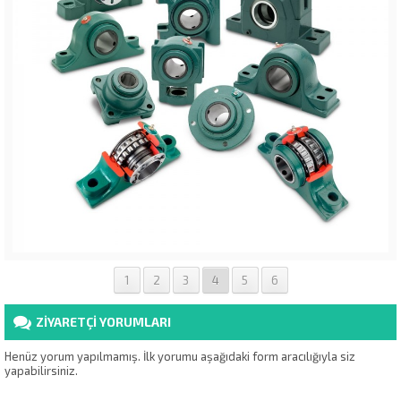
1
2
3
4
5
6
ZİYARETÇİ YORUMLARI
Henüz yorum yapılmamış. İlk yorumu aşağıdaki form aracılığıyla siz
yapabilirsiniz.