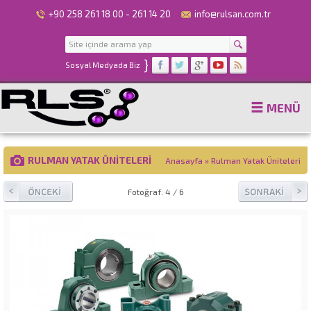
+90 258 261 18 00 - 261 14 20
info@rulsan.com.tr
}
Sosyal Medyada Biz
MENÜ
RULMAN YATAK ÜNITELERI
Anasayfa
»
Rulman Yatak Üniteleri
Fotoğraf: 4 / 6