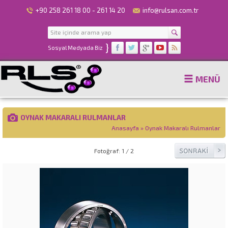
+90 258 261 18 00 - 261 14 20
info@rulsan.com.tr
}
Sosyal Medyada Biz
MENÜ
OYNAK MAKARALI RULMANLAR
Anasayfa
»
Oynak Makaralı Rulmanlar
Fotoğraf: 1 / 2