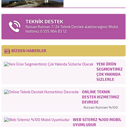
TEKNİK DESTEK
Rulsan Rulman 7/24 Teknik Destek alabileceğiniz Mobil
Hattımız 0 555 964 83 12
BİZDEN HABERLER
YENI ÜRÜN
SEGMENTIMIZ
ÇOK YAKINDA
SIZLERLE
OLACAK
ONLINE TEKNIK
DESTEK HIZMETIMIZ
DEVREDE
Rulsan Rulman %100
müşteri
memnuniyetinden
WEB SITEMIZ %100 MOBIL
hareketle en iyi hizmeti
UYUMLUDUR