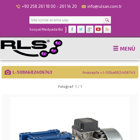
+90 258 261 18 00 - 261 14 20
info@rulsan.com.tr
}
Sosyal Medyada Biz
MENÜ
L-50BA682406743
Anasayfa
»
l-50ba682406743
Fotoğraf: 1 / 1