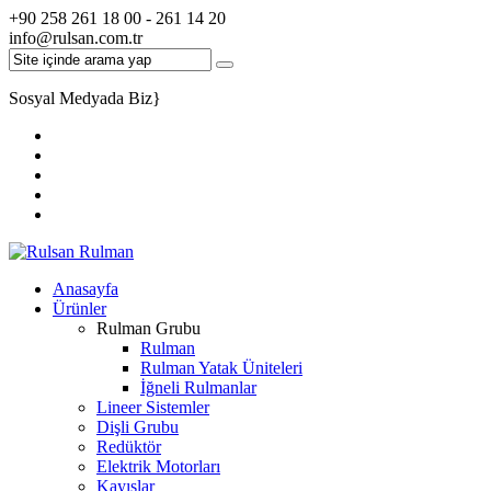
+90 258 261 18 00 - 261 14 20
info@rulsan.com.tr
Sosyal Medyada Biz
}
Anasayfa
Ürünler
Rulman Grubu
Rulman
Rulman Yatak Üniteleri
İğneli Rulmanlar
Lineer Sistemler
Dişli Grubu
Redüktör
Elektrik Motorları
Kayışlar