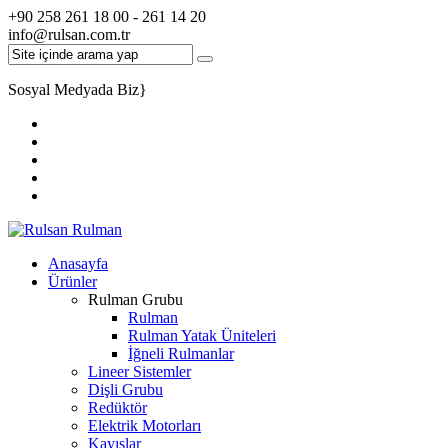
+90 258 261 18 00 - 261 14 20
info@rulsan.com.tr
Sosyal Medyada Biz
}
Anasayfa
Ürünler
Rulman Grubu
Rulman
Rulman Yatak Üniteleri
İğneli Rulmanlar
Lineer Sistemler
Dişli Grubu
Redüktör
Elektrik Motorları
Kayışlar