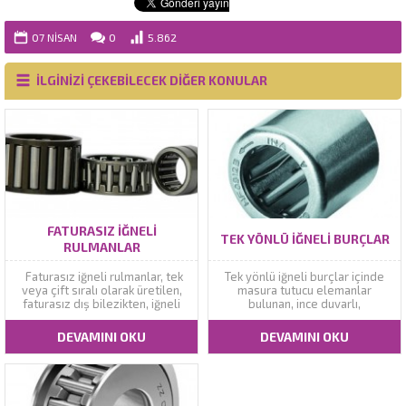
07 NISAN
0
5.862
İLGİNİZİ ÇEKEBİLECEK DİĞER KONULAR
FATURASIZ İĞNELI
TEK YÖNLÜ İĞNELI BURÇLAR
RULMANLAR
Faturasız iğneli rulmanlar, tek
Tek yönlü iğneli burçlar içinde
veya çift sıralı olarak üretilen,
masura tutucu elemanlar
faturasız dış bilezikten, iğneli
bulunan, ince duvarlı,
kafesten ve çıkarılabilir iç
preslenmiş dış bilezikler,
bilezikten oluşan ünitelerdir.
plastik kafesler, baskı yayları ve
DEVAMINI OKU
DEVAMINI OKU
Rulmanlar ayrılabilir tiptedir. Bu
iğne masuralardan oluşurlar.
durum, dış bilezik, iğneli kafes
Momentleri tek yönde
ve iç bileziğin birbirinden
iletebilirler ve radyal olarak
bağımsız olarak takılabilmesine
kompakt yapıdadırlar. Burçlar,
izin verir.
yataklı ve yataksız tip olarak