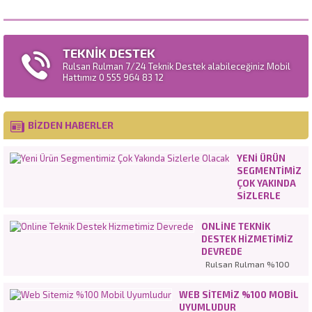
TEKNİK DESTEK
Rulsan Rulman 7/24 Teknik Destek alabileceğiniz Mobil
Hattımız 0 555 964 83 12
BİZDEN HABERLER
YENI ÜRÜN
SEGMENTIMIZ
ÇOK YAKINDA
SIZLERLE
OLACAK
ONLINE TEKNIK
DESTEK HIZMETIMIZ
DEVREDE
Rulsan Rulman %100
müşteri
memnuniyetinden
WEB SITEMIZ %100 MOBIL
hareketle en iyi hizmeti
UYUMLUDUR