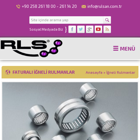
+90 258 261 18 00 - 261 14 20
info@rulsan.com.tr
}
Sosyal Medyada Biz
MENÜ
FATURALI İĞNELI RULMANLAR
Anasayfa
»
İğneli Rulmanlar