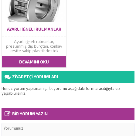
mevcuttur. Tek yönlü...
AYARLI İĞNELI RULMANLAR
Ayarlı iğneli rulmanlar,
preslenmiş dış burçtan, konkav
kesite sahip plastik destek
bileziğinden, küresel dış yüzeyli
dış bilezikten, iğneli kafesten ve
DEVAMINI OKU
çıkarılabilir iç bilezikten
oluşurlar. Rulmanlar eksenel
kaçıklıkları telafi ederler ve bu
ZİYARETÇİ YORUMLARI
sayede milin yuvaya göre
ayarsızlığını ortadan kaldırırlar.
Ayarlı iğneli...
Henüz yorum yapılmamış. İlk yorumu aşağıdaki form aracılığıyla siz
yapabilirsiniz.
BİR YORUM YAZIN