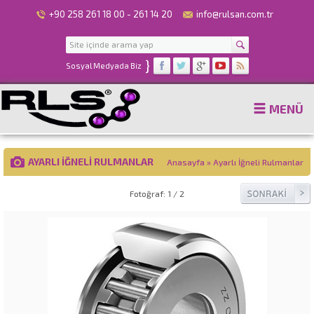
+90 258 261 18 00 - 261 14 20
info@rulsan.com.tr
}
Sosyal Medyada Biz
MENÜ
AYARLI İĞNELI RULMANLAR
Anasayfa
»
Ayarlı İğneli Rulmanlar
Fotoğraf: 1 / 2