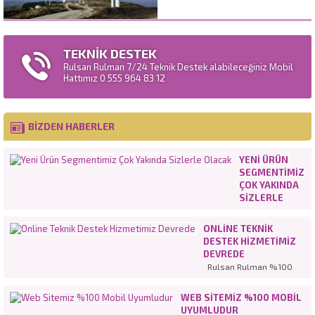
TEKNİK DESTEK
Rulsan Rulman 7/24 Teknik Destek alabileceğiniz Mobil
Hattımız 0 555 964 83 12
BİZDEN HABERLER
YENI ÜRÜN
SEGMENTIMIZ
ÇOK YAKINDA
SIZLERLE
OLACAK
ONLINE TEKNIK
DESTEK HIZMETIMIZ
DEVREDE
Rulsan Rulman %100
müşteri
memnuniyetinden
WEB SITEMIZ %100 MOBIL
hareketle en iyi hizmeti
UYUMLUDUR